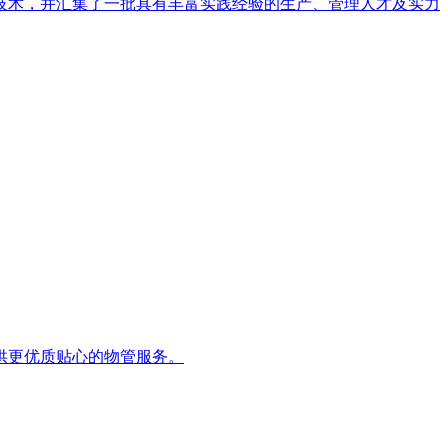
技术，并汇集了一批具有丰富实践经验的生产、管理人才及实力
供更优质贴心的物管服务。