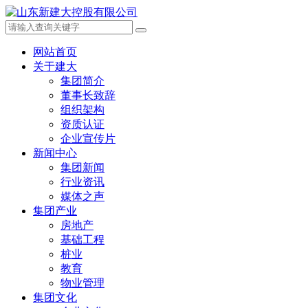
网站首页
关于建大
集团简介
董事长致辞
组织架构
资质认证
企业宣传片
新闻中心
集团新闻
行业资讯
媒体之声
集团产业
房地产
基础工程
桩业
教育
物业管理
集团文化