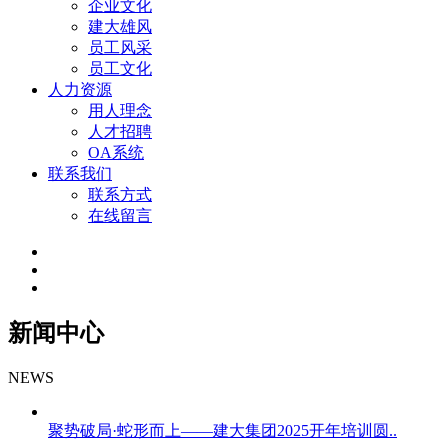
企业文化
建大雄风
员工风采
员工文化
人力资源
用人理念
人才招聘
OA系统
联系我们
联系方式
在线留言
新闻中心
NEWS
聚势破局·蛇形而上——建大集团2025开年培训圆..